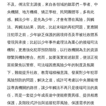
不及。傅法官主講後，來自各領域的聽眾們－學者、中
央機關、地方機構、矯正學校、民間團體等，多有此
感。觸法少年，是先為少年，才會有潛在風險，與觸
法、再觸法結果，因此，比起末端的再犯問題，更應關
注犯罪之前，少年缺乏保護的困境得否及早被社政體系
發現與承接；比起以少年事件處理法為重心的後端司法
機制，更應強化犯罪預防階段，以行政機關為主的資源
聯繫與機制整合。然而，如要落實前述願景，便須正視
當前聚焦以警察、司法端因應風險少年的制度及氛圍
下，難能提升社政、教育端積極意識、發展對少年犯罪
風險預防的問題，解決之道，或許可考慮以中央層級增
設專責機關的路徑，讓少年觸法不再只是後端司法的責
任，而是一套從少年成長途中便能察覺異樣、提供相應
保護，及階段式評估與追蹤犯罪風險、保護需求的後