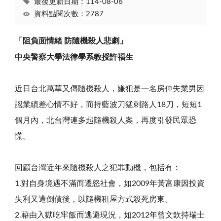
最後更新日期：114-08-06
資料點閱次數：2787
「阻負面情緒 防隨機殺人悲劇」
中央警察大學法律學系教授許福生
近日台北萬華又傳隨機殺人，嫌犯是一名房仲失業男因
認業績差心情不好，而持藍波刀猛刺路人18刀，短短1
個月內，北台灣連多起隨機殺人案，再度引發民眾恐
慌。
回顧台灣近年來隨機殺人之犯罪動機，包括有：
1.對自身境遇不滿而遷怒社會，如2009年黃富康因投資
失利又遭倒債後，以隨機租屋方式殺死房東。
2.藉由入獄吃牢飯而逃避現況，如2012年曾文欽持瑞士