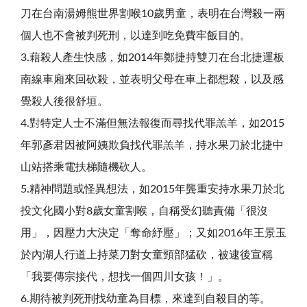
刀在台南湯姆熊世界割喉10歲男童，表明在台灣殺一兩
個人也不會被判死刑，以達到吃免費牢飯目的。
3.藉殺人產生快感，如2014年鄭捷持雙刀在台北捷運板
南線車廂來回砍殺，並表明父母在車上都想殺，以及感
覺殺人後很舒垣。
4.對特定人士不滿但無法報復而尋找代罪羔羊，如2015
年郭彥君因被阿姨欺負找代罪羔羊，持水果刀於北捷中
山站搭乘電扶梯隨機砍人。
5.精神問題或怪異想法，如2015年龔重安持水果刀於北
投文化國小對8歲女童割喉，自稱受幻聽責備「很沒
用」，因壓力大決定「奪命紓壓」；又如2016年王景玉
於內湖人行道上持菜刀對女童頸部猛砍，被逮後宣稱
「我要傳宗接代，想找一個四川女孩！」。
6.期待被判死刑找幼童為目標，來達到自殺目的等。