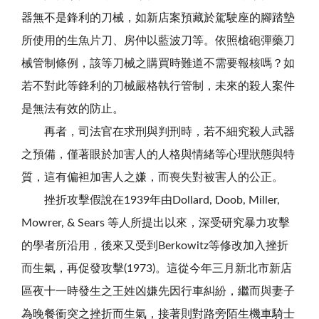
器無不是鋒利的刀械，如新店案預藏於駕駛座的腳踏墊
所使用的生魚片刀、房仲以藍波刀等。依照槍砲彈藥刀
械管制條例，該等刀械之購買時難道不需要報核嗎？如
若不對此等鋒利的刀械嚴格執行管制，未來的殺人案件
是無法有效的防止。
再者，司法官在求刑與判刑時，若不細究殺人武器
之預備，僅著眼於加害人的人格與情緒等心理狀態與特
質，這有偏袒加害人之嫌，而喪失對被害人的公正。
挫折攻擊假說在1939年由Dollard, Doob, Miller,
Mowrer, & Sears 等人所提出以來，深受研究暴力攻擊
的學者所沿用，後來又受到Berkowitz等修改加入挫折
而生氣，再促發攻擊(1973)。這從今年三月新北市新店
區夜十一時發生之王姓凶嫌先因行車糾紛，繼而與妻子
為晚餐衝突之挫折而生氣，接著則對路旁陌生機車騎士