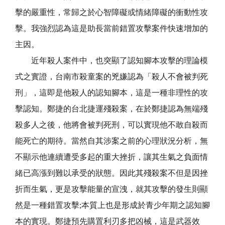
擊的嚴重性，常歸之於心智障礙或情緒障礙的衝動性攻
擊。我強烈認為這是助長當前錯置攻擊案件快速增加的
主因。
近年殺人案件中，也突顯了認知腳本攻擊的理論模
式之實證，台南市殺童案的兇嫌認為「殺人不會被判死
刑」，這即是他殺人的認知腳本，這是一種非理性的攻
擊認知。鄭捷的台北捷運殘殺案，在於鄭捷認為無端殘
殺多人之後，他將會被判死刑，可以實現他不敢自殺而
能死亡的期待。當然自其涉案之前的心理狀況分析，無
不顯示他連續遭受多起的重大挫折，讓其生氣之負面情
緒已高漲到難以承受的狀態。因此其殘殺案不但是因挫
折而生氣，更是攻擊能量的宣洩，就其攻擊的發生則顯
然是一種錯置攻擊;本質上也是形成於青少年期之認知腳
本的實現。鄭捷預先購置利刃多把凶械，這是武器效