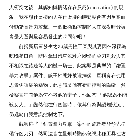
人衝突之後，其認知與情緒存在反芻(rumination) 的現
象。我在想什麼樣的人在什麼樣的時間點會有因反芻而
發動錯置暴力攻擊。一個低衝動控制的人在深夜時分該
會是人選與最容易發生的時間帶吧！
前揭新店區發生之23歲男性王某與其妻因在深夜為
吃晚餐口角，隨即拿出汽車駕駛座腳墊的尖刀刺殺與其
不相識在路邊等人的機車騎士。此案即是典型的「錯置
暴力攻擊」案件。該王姓兇嫌被逮捕後，宣稱有在使用
思覺失調症的藥物，此意謂著他有衝動控制的障礙。然
檢察官詢問他為何不殺他的妻子，他回答:「他認為不能
殺女人。」顯然他在行凶當時，依其行為與認知狀況，
仍處於自我意識控制之下。
觀察這些「錯置暴力攻擊」案件的施暴者皆預先準
備行凶刀刃，然司法官在量刑時顯然忽視此種工具性攻