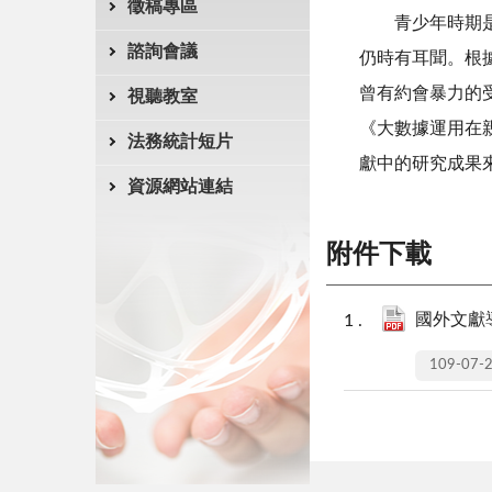
徵稿專區
青少年時期是情
諮詢會議
仍時有耳聞。根
曾有約會暴力的受
視聽教室
《大數據運用在
法務統計短片
獻中的研究成果
資源網站連結
附件下載
國外文獻導
109-07-