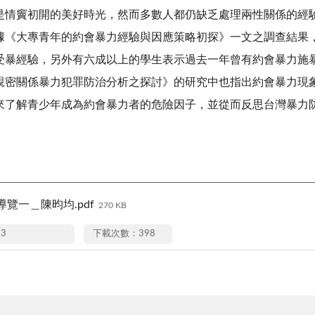
竇初開的美好時光，然而多數人都仍缺乏處理兩性關係的經驗
據《大專青年的約會暴力經驗與因應策略初探》一文之調查結果
暴經驗，另外有六成以上的學生表示過去一年曾有約會暴力施暴的
親密關係暴力犯罪防治分析之探討》的研究中也指出約會暴力現
來了解青少年成為約會暴力者的危險因子，並從而反思台灣暴力
覽一＿陳昀均.pdf
270 KB
23
下載次數：398