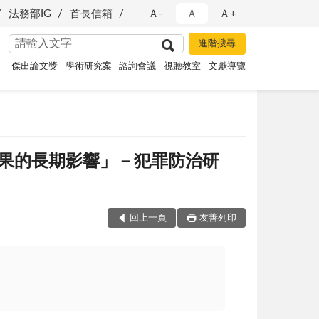
法務部IG
首長信箱
Ａ-
Ａ
Ａ+
傑出論文獎
學術研究案
諮詢會議
視聽教室
文獻導覽
果的長期影響」－犯罪防治研
回上一頁
友善列印