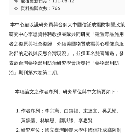
最後更新日期：111-08-12
資料點閱次數：766
本中心顧以謙研究員與台師大中國信託成癮防制暨政策
研究中心李思賢特聘教授團隊共同研究「建置毒品施用
者之復原與社會復歸－介紹美國物質成癮與心理健康服
務部的定義與反思台灣現況」，並獲匿名雙審通過，發
表於台灣藥物濫用防治研究學會所發行「藥物濫用防
治」期刊第六卷第二期。
本項論文之作者序列、研究單位與中文摘要如下：
作者序列：李宗憲、白鎮福、束連文、吳思穎、
黃韻儒、林毓恩、顧以謙、李思賢
研究單位：國立臺灣師範大學中國信託成癮防制