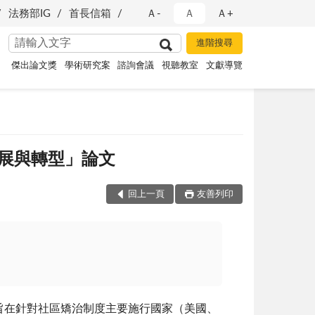
法務部IG
首長信箱
Ａ-
Ａ
Ａ+
傑出論文獎
學術研究案
諮詢會議
視聽教室
文獻導覽
展與轉型」論文
回上一頁
友善列印
旨在針對社區矯治制度主要施行國家（美國、