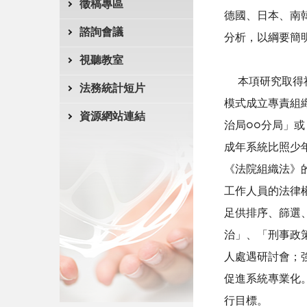
徵稿專區
德國、日本、南
諮詢會議
分析，以綱要簡
視聽教室
本項研究取得社
法務統計短片
模式成立專責組
資源網站連結
治局○○分局」
成年系統比照少
《法院組織法》
工作人員的法律
足供排序、篩選
治」、「刑事政
人處遇研討會；
促進系統專業化
行目標。