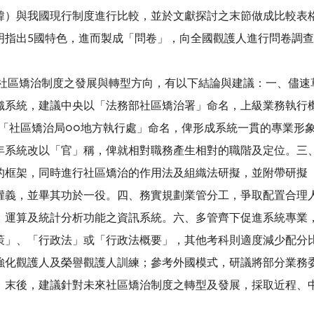
韓）與我國現行制度進行比較，並於文獻探討之末節做成比較表
明指出5國特色，進而製成「問卷」，向全國觀護人進行問卷調
區矯治制度之發展與轉型方向，有以下結論與建議：一、儘速
織系統，建議中央以「法務部社區矯治署」命名，上級業務執行
或「社區矯治局○○地方執行處」命名，俾形成系統一貫的專業形
年系統改以「官」稱，俾就相對職務產生相對的職階及定位。三
的框架，同時進行社區矯治的作用法及組織法研擬，並附帶研擬
權義，並畢其功於一役。四、務實規劃業管分工，爭取配置合理
、運算及統計分析功能之資訊系統。六、多管齊下促進系統專業
策」、「行政法」或「行政法概要」，其他考科則適度減少配分
強化觀護人及榮譽觀護人訓練；參考外國模式，研議將部分業務
。末後，建議針對未來社區矯治制度之轉型及發展，採取近程、