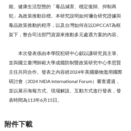
能、健康生活型態的「毒品減害、穩定復歸、抑制再
犯」為政策推動目標。本研究說明如何彌合研究證據與
毒品政策推動的程序，以及台灣如何在以
DPCCAT
為框
架下，整合司法部門資源來推動多元處遇方案的內容。
本次發表係由本學院犯研中心顧以謙研究員主筆、
並與國立臺灣師範大學成癮防制暨政策研究中心李思賢
主任共同合作。發表之內容經
2024
年美國藥物濫用國際
研討會（
2024 NIDA International Forum
）審查通過，
並以展示海報方式、現場解說、互動方式進行發表，發
表時間為
113
年
6
月
15
日。
附件下載