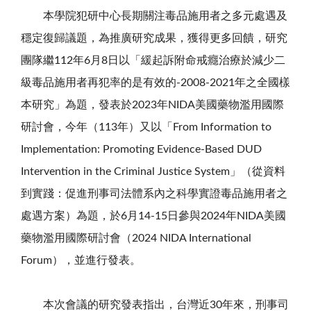
本學院犯研中心長期關注毒品施用者之多元處遇及
穩定復歸議題，為推廣研究成果，獲得更多回饋，研究
團隊繼
112
年
6
月
8
日以「緩起訴附命戒癮治療於減少二
級毒品施用者再犯率的是有效的
-2008-2021
年之全國樣
本研究」為題，發表於
2023
年
NIDA
美國藥物濫用國際
研討會，今年（
113
年）又以「
From Information to
Implementation: Promoting Evidence-Based DUD
Intervention in the Criminal Justice System
」（從資料
到實踐：促進刑事司法體系內之科學實證毒品施用者之
處遇方案）為題，於
6
月
14-15
日參與
2024
年
NIDA
美國
藥物濫用國際研討會（
2024 NIDA International
Forum
），並進行發表。
本次會議的研究發表指出，台灣近30年來，刑事司