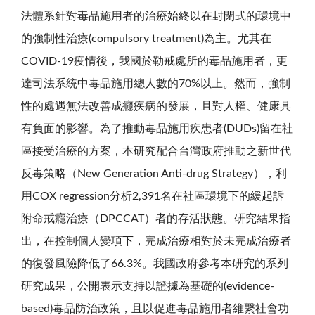
法體系針對毒品施用者的治療始終以在封閉式的環境中
的強制性治療
(compulsory treatment)
為主。尤其在
COVID-19
疫情後，我國於勒戒處所的毒品施用者，更
達司法系統中毒品施用總人數的
70%
以上。然而，強制
性的處遇無法改善成癮疾病的發展，且對人權、健康具
有負面的影響。為了推動毒品施用疾患者
(DUDs)
留在社
區接受治療的方案，本研究配合台灣政府推動之新世代
反毒策略
（New Generation Anti-drug Strategy）
，利
用
COX regression
分析
2,391
名在社區環境下的緩起訴
附命戒癮治療（
DPCCAT）
者的存活狀態。研究結果指
出，在控制個人變項下，完成治療相對於未完成治療者
的復發風險降低了
66.3%
。我國政府參考本研究的系列
研究成果，公開表示支持以證據為基礎的
(evidence-
based)
毒品防治政策，且以促進毒品施用者維繫社會功