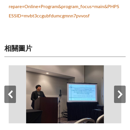
repare+Online+Program&program_focus=main&PHPS
ESSID=mvbt3ccgubfdumcgmnn7pvvosf
相關圖片