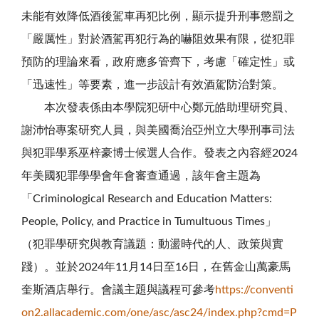
未能有效降低酒後駕車再犯比例，顯示提升刑事懲罰之
「嚴厲性」對於酒駕再犯行為的嚇阻效果有限，從犯罪
預防的理論來看，政府應多管齊下，考慮「確定性」或
「迅速性」等要素，進一步設計有效酒駕防治對策。
本次發表係由本學院犯研中心鄭元皓助理研究員、
謝沛怡專案研究人員，與美國喬治亞州立大學刑事司法
與犯罪學系巫梓豪博士候選人合作。發表之內容經2024
年美國犯罪學學會年會審查通過，該年會主題為
「Criminological Research and Education Matters:
People, Policy, and Practice in Tumultuous Times」
（犯罪學研究與教育議題：動盪時代的人、政策與實
踐）。並於2024年11月14日至16日，在舊金山萬豪馬
奎斯酒店舉行。會議主題與議程可參考
https://conventi
on2.allacademic.com/one/asc/asc24/index.php?cmd=P