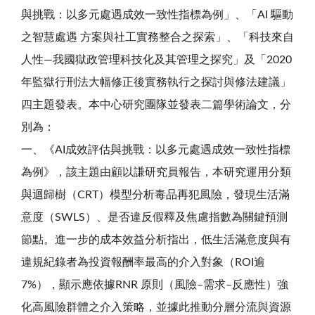
與挑戰：以多元處遇成效一致性指標為例」、「AI 驅動
之智慧處遇 方案與社工實務整合之探索」、「科技來自
人性—我國獄政管理科技化及其管理之探究」及「2020
年監獄行刑法大幅修正後實務執行之探討與修法建議」
四主題發表。本中心研究團隊並發表二篇學術論文，分
別為：
一、《AI成效評估與挑戰：以多元處遇成效一致性指標
為例》，該主題由顧以謙研究員報告，本研究運用分類
與迴歸樹（CRT）模型分析毒品再犯風險，發現生活滿
意度（SWLS）、是否違反假釋及焦慮指數為關鍵預測
節點。進一步的成本效益分析指出，低生活滿意度與有
違規紀錄者為投資報酬率最高的介入對象（ROI逾
7%），顯示應依據RNR 原則（風險–需求–反應性）強
化高風險群體之介入策略，並據此推動分層分流與資源