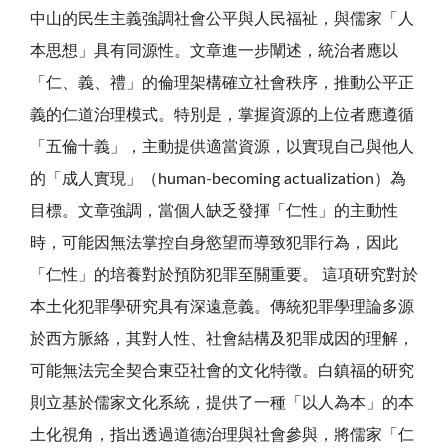
中山的民生主義強調社會公平與人民福祉，與儒家「人
本思想」具有同源性。文章進一步闡述，統治者應以
「仁、義、禮」的倫理架構確立社會秩序，推動公平正
義的仁道治理模式。特別是，掌握資源的上位者應遵循
「五倫十義」，主動提供適當資源，以實現自己與他人
的「成人實現」（human-becoming actualization）為
目標。文章強調，當個人缺乏發揮「仁性」的主動性
時，可能因無法掌控自身慾望而導致犯罪行為，因此
「仁性」的培養對於預防犯罪至關重要。 這項研究對於
本土化犯罪學研究具有深遠意義。傳統犯罪學理論多源
於西方脈絡，其對人性、社會結構及犯罪成因的理解，
可能無法完全契合東亞社會的文化特徵。白鎮福的研究
則立基於儒家文化系統，提供了一種「以人為本」的本
土化視角，指出透過道德治理與社會參與，將儒家「仁