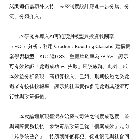
緒調適仍需額外支持，未來制度設計應進一步分層、分
流、分類介入。
本研究亦導入
AI
再犯預測模型與投資報酬率
（
ROI
）分析，利用
Gradient Boosting Classifier
建構機
器學習模型，
AUC
達
0.83
、整體準確率為
79.5%
，顯示
可有效辨識「處遇成功
vs.
失敗」風險族群。此外，成
本效益分析發現，高預算投入、已婚、刑期較短之受處
遇者有較佳投報率，顯示於社區實作多元處遇具經濟可
行性與政策價值。
本次論壇展現臺灣在治療式司法之制度成熟度，並
與國際實務接軌，象徵毒品政策已從「個案成效」走向
「跨系統整合」，持續朝降低再犯、促進復元與社會回