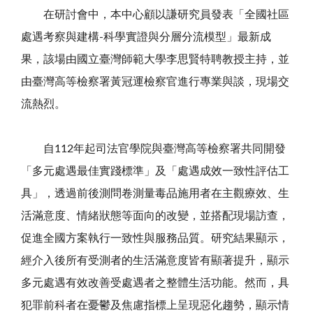
在研討會中，本中心顧以謙研究員發表「全國社區
處遇考察與建構
-
科學實證與分層分流模型」最新成
果，該場由國立臺灣師範大學李思賢特聘教授主持，並
由臺灣高等檢察署黃冠運檢察官進行專業與談，現場交
流熱烈。
自
112
年起司法官學院與臺灣高等檢察署共同開發
「多元處遇最佳實踐標準」及「處遇成效一致性評估工
具」，透過前後測問卷測量毒品施用者在主觀療效、生
活滿意度、情緒狀態等面向的改變，並搭配現場訪查，
促進全國方案執行一致性與服務品質。研究結果顯示，
經介入後所有受測者的生活滿意度皆有顯著提升，顯示
多元處遇有效改善受處遇者之整體生活功能。然而，具
犯罪前科者在憂鬱及焦慮指標上呈現惡化趨勢，顯示情