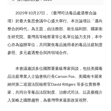
2025
年
10
月
27
日，《臺灣司法毒品處遇整合論
壇》於臺大集思會議中心盛大舉行。本次論壇以「邁向
整合的時代」為主題，由法務部、衛生福利部、國家衛
生研究院、臺灣高等檢察署等公私單位協力支持，本中
心亦為協辦單位，共同聚焦毒品施用者的毒品法庭制度
參照、多元處遇整合與跨領域合作。
本會議邀請多位國際重量級專家與談，包括美國毒
品法庭專業人士協會執行長
Carson Fox
、美國南卡羅來
納州第二巡迴法院檢察官
David Rittgers
等多位實務專
家，共同分享毒品法院制度、治療式司法、以及藥癮介
入策略之國際趨勢，為臺灣帶來最新政策視野。