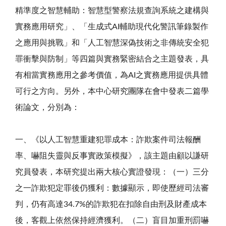
精準度之智慧輔助：智慧型警察法規查詢系統之建構與
實務應用研究」、「生成式AI輔助現代化警訊筆錄製作
之應用與挑戰」和「人工智慧深偽技術之非傳統安全犯
罪衝擊與防制」等四篇與實務緊密結合之主題發表，具
有相當實務應用之參考價值，為AI之實務應用提供具體
可行之方向。另外，本中心研究團隊在會中發表二篇學
術論文，分別為：
一、《以人工智慧重建犯罪成本：詐欺案件司法報酬
率、嚇阻失靈與反事實政策模擬》，該主題由顧以謙研
究員發表，本研究提出兩大核心實證發現：（一）三分
之一詐欺犯定罪後仍獲利：數據顯示，即使歷經司法審
判，仍有高達34.7%的詐欺犯在扣除自由刑及財產成本
後，客觀上依然保持經濟獲利。（二）盲目加重刑罰嚇