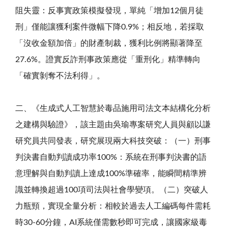
阻失靈：反事實政策模擬發現，單純「增加12個月徒
刑」僅能讓獲利案件微幅下降0.9%；相反地，若採取
「沒收金額加倍」的財產制裁，獲利比例將顯著降至
27.6%。證實反詐刑事政策應從「重刑化」精準轉向
「確實剝奪不法利得」。
二、《生成式人工智慧於毒品施用司法文本結構化分析
之建構與驗證》，該主題由吳瑜專案研究人員與顧以謙
研究員共同發表，研究展現兩大科技突破：（一）刑事
判決書自動判讀成功率100%：系統在刑事判決書的語
意理解與自動判讀上達成100%準確率，能瞬間精準辨
識並轉換超過100項司法與社會學變項。（二）突破人
力瓶頸，實現全量分析：相較於過去人工編碼每件需耗
時30-60分鐘，AI系統僅需數秒即可完成，讓國家級毒