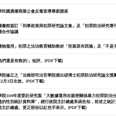
華民國廣播商業公會反毒宣導專家講座
圖書館簽訂「刑事政策與犯罪研究論文集」及「犯罪防治研究專
權合作協議
藥物濫用」犯罪之法治教育輔助教材「拒當尿布西施」及「不是
們還是有救的!」短評。(PDF下載)
學院修正之「法務部司法官學院傑出碩博士犯罪防治研究論文獎勵
年2月3日生效。(PDF下載)
學院104年度委託研究案「大數據運用在親密關係暴力犯罪防治分
處的性別統計資料庫"，經行政院主計總處來函告知，前述之統
院主計總處。更正部份以紅色字表示。(PDF下載)