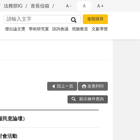
法務部IG
首長信箱
Ａ-
Ａ
Ａ+
傑出論文獎
學術研究案
諮詢會議
視聽教室
文獻導覽
回上一頁
友善列印
顯示條件查詢
合報民意論壇）
討會活動