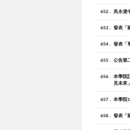
652
吳永達
653
發表「國
654
發表「單
655
公告第
656
本學院
見未來
657
本學院
658
發表「國