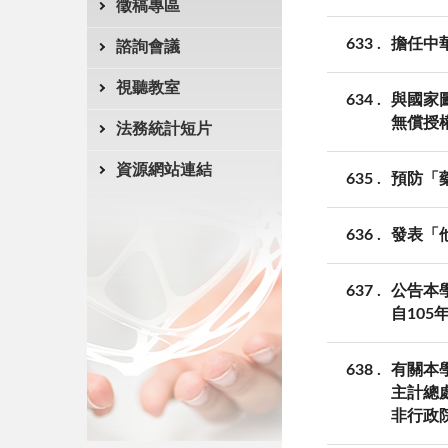
徵稿專區
633
擔任中
諮詢會議
視聽教室
634
與國家
無償授
法務統計短片
資源網站連結
635
預防「
636
發表「他
637
公告本
自105
638
有關本
主計總
非行政