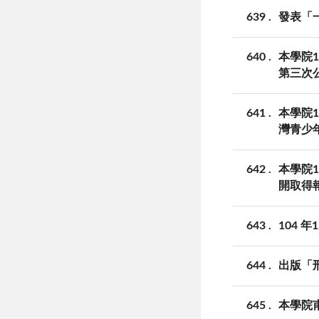
639
發表「
640
本學院1
第三次
641
本學院
灣青少
642
本學院1
開取得
643
104 
644
出版「
645
本學院