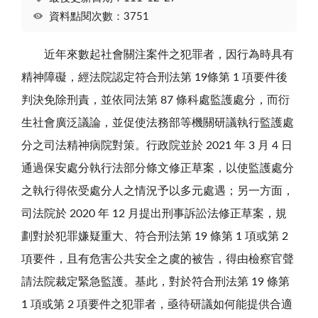
資料點閱次數：3751
近年來數起社會關注案件之犯罪者，因行為時具有
精神障礙，經法院認定符合刑法第 19條第 1 項要件後
判決免除刑責，並依同法第 87 條科處監護處分，而衍
生社會廣泛議論，並促使法務部等機關研議執行監護處
分之司法精神病院對策。行政院並於 2021 年 3 月 4 日
通過保安處分執行法部分條文修正草案，以使監護處分
之執行得依受處分人之情況予以多元處遇；另一方面，
司法院於 2020 年 12 月提出刑事訴訟法修正草案，規
劃對於犯罪嫌疑重大、符合刑法第 19 條第 1 項或第 2
項要件，且有危害公共安全之虞的被告，得由檢察官聲
請法院裁定緊急監護。基此，對於符合刑法第 19 條第
1 項或第 2 項要件之犯罪者，亟待研議如何能提供合適