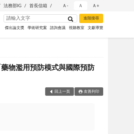
法務部IG
首長信箱
Ａ-
Ａ
Ａ+
傑出論文獎
學術研究案
諮詢會議
視聽教室
文獻導覽
，「藥物濫用預防模式與國際預防
回上一頁
友善列印