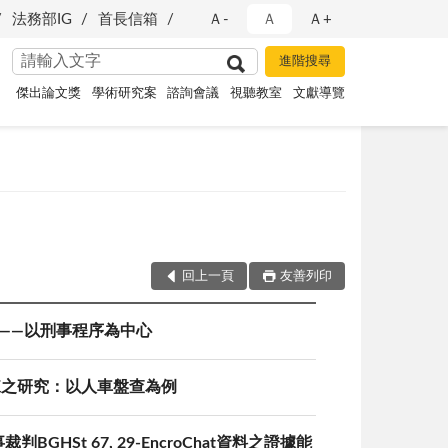
法務部IG
首長信箱
Ａ-
Ａ
Ａ+
傑出論文獎
學術研究案
諮詢會議
視聽教室
文獻導覽
回上一頁
友善列印
備——以刑事程序為中心
練之研究：以人車盤查為例
St 67, 29-EncroChat資料之證據能