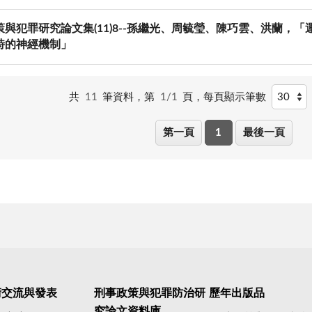
策與犯罪研究論文集(11)8--孫繼光、周毓瑩、陳巧雲、洪蘭，
時的神經機制」
共
11
筆資料，第
1/1
頁，
每頁顯示筆數
第一頁
1
最後一頁
術交流與發表
刑事政策與犯罪防治研
歷年出版品
究論文資料庫