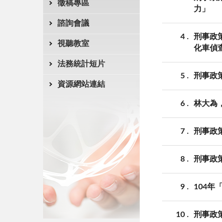
徵稿專區
力」
諮詢會議
4
刑事政
視聽教室
化車偵
法務統計短片
5
刑事政策
資源網站連結
6
林大為
7
刑事政
8
刑事政
9
104
10
刑事政