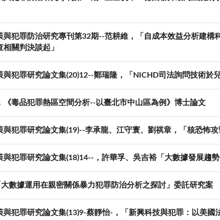
策與犯罪防治研究專刊第32期--范耕維，「自成本效益分析建構科
查相關判決談起」
與犯罪研究論文集(20)12--鄭瑞隆，「NICHD司法詢問技術
，《毒品犯罪熱區空間分析--以臺北市中山區為例》博士論文
策與犯罪研究論文集(19)--李承龍、江守寰、劉祺章，「核恐怖
策與犯罪研究論文集(18)14--，許華孚、吳吉裕「大數據發展
年「大數據運用在親密關係暴力犯罪防治分析之探討」委託研究案
策與犯罪研究論文集(13)9-蔡靜怡-，「新興科技與犯罪：以美