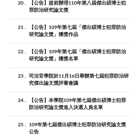
20
【公告】提前辦理110年第八屆傑出碩博士犯
罪防治研究論文獎
21
【公告】109年第七屆「傑出碩博士犯罪防治
研究論文獎」獲獎作品
22
【公告】109年第七屆「傑出碩博士犯罪防治
研究論文獎」獲獎名單
23
司法官學院於11月16日舉辦第七屆犯罪防治研
究傑出論文獎評審會議
24
【公告】本學院109年第七屆傑出碩博士犯罪
防治研究論文獎進入決選人員名單
25
109年第七屆傑出碩博士犯罪防治研究論文獎
公告