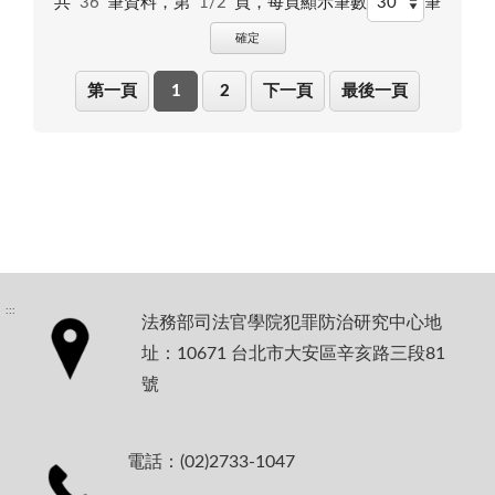
共
36
筆資料，第
1/2
頁，
每頁顯示筆數
筆
確定
第一頁
1
2
下一頁
最後一頁
:::
法務部司法官學院犯罪防治研究中心地
址：10671 台北市大安區辛亥路三段81
號
電話：(02)2733-1047