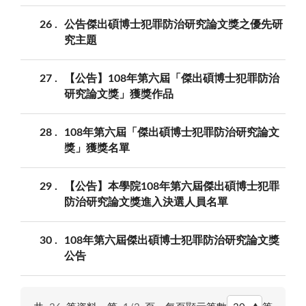
26
公告傑出碩博士犯罪防治研究論文獎之優先研
究主題
27
【公告】108年第六屆「傑出碩博士犯罪防治
研究論文獎」獲獎作品
28
108年第六屆「傑出碩博士犯罪防治研究論文
獎」獲獎名單
29
【公告】本學院108年第六屆傑出碩博士犯罪
防治研究論文獎進入決選人員名單
30
108年第六屆傑出碩博士犯罪防治研究論文獎
公告