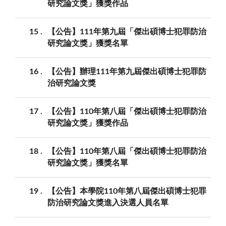
研究論文獎」獲獎作品
15
【公告】111年第九屆「傑出碩博士犯罪防治
研究論文獎」獲獎名單
16
【公告】辦理111年第九屆傑出碩博士犯罪防
治研究論文獎
17
【公告】110年第八屆「傑出碩博士犯罪防治
研究論文獎」獲獎作品
18
【公告】110年第八屆「傑出碩博士犯罪防治
研究論文獎」獲獎名單
19
【公告】本學院110年第八屆傑出碩博士犯罪
防治研究論文獎進入決選人員名單