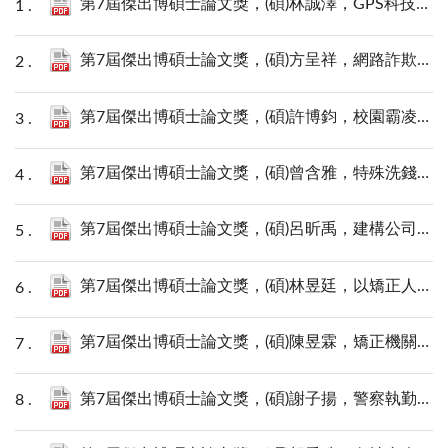
第7屆傑出博碩士論文獎，(碩)林誠澤，GPS科技定位偵查與刑事訴訟法的搜索概念.pdf
第7屆傑出博碩士論文獎，(碩)方呈祥，網路詐欺犯罪被害之性別差異—以網路日常活動與自我控制理論分析.pdf
第7屆傑出博碩士論文獎，(碩)許博鈞，校園霸凌處遇對策之台日比較─以霸凌事件之少年司法處遇為中心.pdf
第7屆傑出博碩士論文獎，(碩)曾含雅，特殊洗錢罪之研究─以澳洲法制之合理轉化為中心.pdf
第7屆傑出博碩士論文獎，(碩)呂昕禹，建構公司刑事責任之繼受法制─美國法與我國案例之啟示.pdf
第7屆傑出博碩士論文獎，(碩)林昱廷，以矯正人員觀點探討正常化監獄措施於我國之適用性.pdf
第7屆傑出博碩士論文獎，(碩)陳昱霖，矯正機關從業人員針對女性少年性別敏感處遇之探究.pdf
第7屆傑出博碩士論文獎，(碩)謝子揚，警察執勤安全作業風險評估之研究.pdf