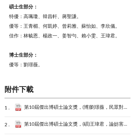
碩士生部分：
特優：高珮瓊、韓昌軒、蔣聖謙。
優等：王青楣、何凱婷、曾莉雅、蘇怡如、李欣儀。
佳作：林毓恩、楊政一、姜智勻、賴小雯、王瑋君。
博士生部分：
優等：劉璟薇。
附件下載
第10屆傑出博碩士論文獎，(博)劉璟薇，民眾對警察執法正當性感知及其影響因素之研究.pdf
第10屆傑出博碩士論文獎，(碩)王瑋君，論妨害醫療罪之規範適用與保護法益.pdf