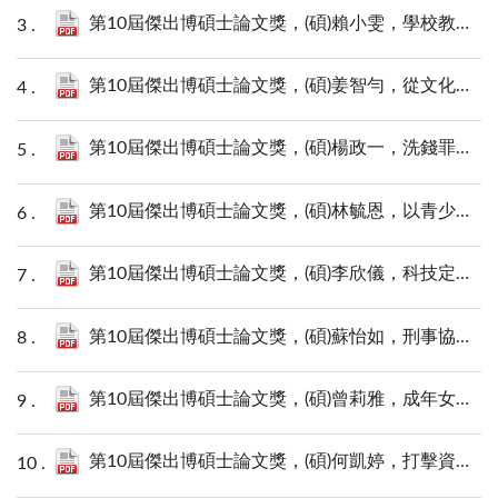
第10屆傑出博碩士論文獎，(碩)賴小雯，學校教職員經濟型職務犯罪探討.pdf
第10屆傑出博碩士論文獎，(碩)姜智勻，從文化法益建構文化保護之刑法思考-以建築類文化資產為核心.pdf
第10屆傑出博碩士論文獎，(碩)楊政一，洗錢罪之沒收與沒收競合.pdf
第10屆傑出博碩士論文獎，(碩)林毓恩，以青少年自我揭露為中介探討性別與學制在接觸偏差同儕的機制.pdf
第10屆傑出博碩士論文獎，(碩)李欣儀，科技定位技術偵查之立法研究.pdf
第10屆傑出博碩士論文獎，(碩)蘇怡如，刑事協商制度之研究-以美國法為借鏡.pdf
第10屆傑出博碩士論文獎，(碩)曾莉雅，成年女性揭露兒時性創傷歷程與原生家庭關係之影響探究.pdf
第10屆傑出博碩士論文獎，(碩)何凱婷，打擊資助武器擴散之國際規範與我國資恐防制法之調和.pdf