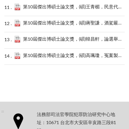
第10屆傑出博碩士論文獎，(碩)王青楣，民意代表運用影響力收賄之研究.pdf
第10屆傑出博碩士論文獎，(碩)蔣聖謙，酒駕嚴罰化政策中的法律意識.pdf
第10屆傑出博碩士論文獎，(碩)韓昌軒，論選舉不實訊息的刑事規制：以公共性原則之保護為中心.pdf
第10屆傑出博碩士論文獎，(碩)高珮瓊，冤案製造：以near miss案件進行的成因研究.pdf
:::
法務部司法官學院犯罪防治研究中心地
址：10671 台北市大安區辛亥路三段81