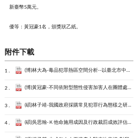
新臺幣5萬元。
優等：黃冠豪1名，頒獎狀乙紙。
附件下載
(博)林大為-毒品犯罪熱區空間分析--以臺北市中山區為例.pdf
(博)黃冠豪-不同依附型態性侵害加害人在團體處遇前後的改變研究.pdf
(碩)林子靖-我國政府採購常見犯罪行為態樣之研究：以美國為比較對象.pdf
(碩)吳思翰-Ｋ他命施用成因及行政裁罰成效評估之研究.pdf