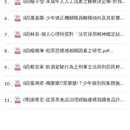
(碩)楊子瑩-未成年人人工流產之醫療決定權-對我國優生保健法之反省.pdf
(碩)蕭嘉榮-少年矯正機關職員離職傾向及其影響因素之研究.pdf
(碩)林辰-個人心理特質對「法官採用精神鑑定結果宣判」之影響實證研究.pdf
(碩)楊雅琳-犯罪恐懼感相關因素之研究.pdf
1721 KB
(碩)蔡宜家-飲酒駕駛行為之刑事立法與刑罰民粹主義：比較台灣與日本的刑事法律制度.pdf
(碩)葉俐君-獨樂樂!?眾樂樂!？少年個別與集體施用K他命的意義.pdf
(博)謝青宏-從英美食品治理經驗建構我國食品詐騙之防制策略.pdf