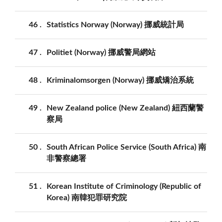
46
Statistics Norway (Norway) 挪威統計局
47
Politiet (Norway) 挪威警局網站
48
Kriminalomsorgen (Norway) 挪威矯治系統
49
New Zealand police (New Zealand) 紐西蘭警
察局
50
South African Police Service (South Africa) 南
非警察總署
51
Korean Institute of Criminology (Republic of
Korea) 南韓犯罪研究院