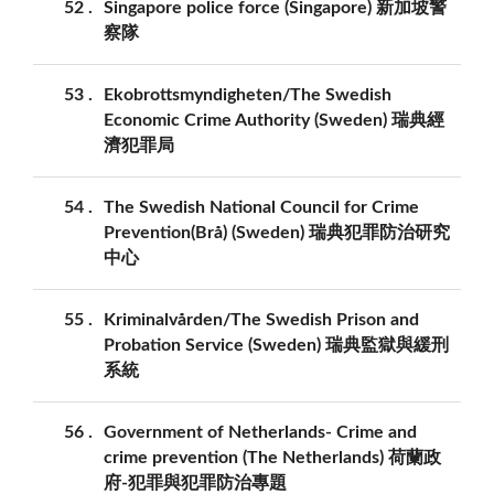
52
Singapore police force (Singapore) 新加坡警
察隊
53
Ekobrottsmyndigheten/The Swedish
Economic Crime Authority (Sweden) 瑞典經
濟犯罪局
54
The Swedish National Council for Crime
Prevention(Brå) (Sweden) 瑞典犯罪防治研究
中心
55
Kriminalvården/The Swedish Prison and
Probation Service (Sweden) 瑞典監獄與緩刑
系統
56
Government of Netherlands- Crime and
crime prevention (The Netherlands) 荷蘭政
府-犯罪與犯罪防治專題