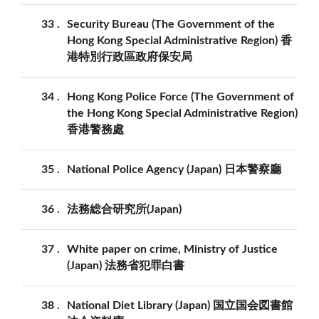
33
Security Bureau (The Government of the
Hong Kong Special Administrative Region) 香
港特別行政區政府保安局
34
Hong Kong Police Force (The Government of
the Hong Kong Special Administrative Region)
香港警務處
35
National Police Agency (Japan) 日本警察廳
36
法務総合研究所(Japan)
37
White paper on crime, Ministry of Justice
(Japan) 法務省犯罪白書
38
National Diet Library (Japan) 国立国会図書館