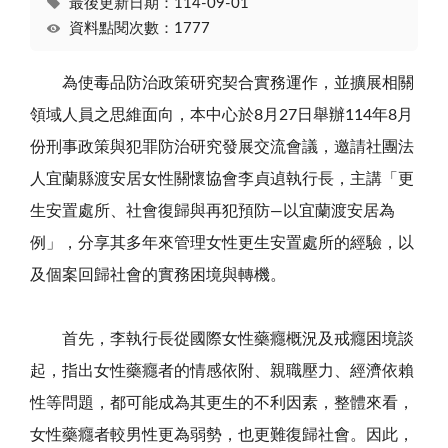
最後更新日期：114-09-01
資料點閱次數：1777
為使毒品防治政策研究契合實務運作，並擴展相關
領域人員之思維面向，本中心於
8
月
27
日舉辦
114
年
8
月
份刑事政策與犯罪防治研究發展交流會議，邀請社團法
人宜蘭縣渡安居女性關懷協會李貞遉執行長，主講「更
生安置處所、社會復歸與再犯預防—以宜蘭渡安居為
例」，分享其多年來管理女性更生安置處所的經驗，以
及個案回歸社會的實務困境與轉機。
首先，李執行長從國際女性藥癮概況及戒癮困境談
起，指出女性藥癮者的情感依附、親職壓力、經濟依賴
性等問題，都可能成為其更生的不利因素，整體來看，
女性藥癮者較男性更為弱勢，也更難復歸社會。因此，