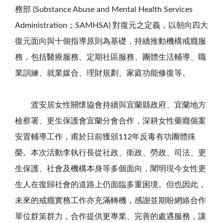
務部
(Substance Abuse and Mental Health Services
Administration
；
SAMHSA)
對復元之定義，以朝向四大
復元面向與十個指導原則為基礎，持續推動機構戒癮服
務，包括醫療服務、定期社區服務、團體生活輔導、職
業訓練、就業媒合、理財規劃、家庭功能修復等。
渡安居女性關懷協會持續與宜蘭縣政府、宜蘭地方
檢察署、更生保護會宜蘭分會合作，深耕女性藥癮個案
安置輔導工作，甫於日前獲頒
112
年反毒有功團體殊
榮。本次活動李執行長從社政、衛政、勞政、司法、更
生保護、社會及機構本身等多個面向，闡明現今女性更
生人在復歸社會的道路上仍面臨多重困境。但也因此，
未來的戒癮實務工作亦充滿轉機，感謝並期盼網絡合作
單位群策群力，合作提供更專業、完善的處遇服務，讓