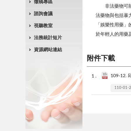
徵稿專區
非法藥物可能也
諮詢會議
法藥物與包括暴
「娛樂性用藥」
視聽教室
於年輕人的用藥
法務統計短片
資源網站連結
附件下載
109-12
110-01-