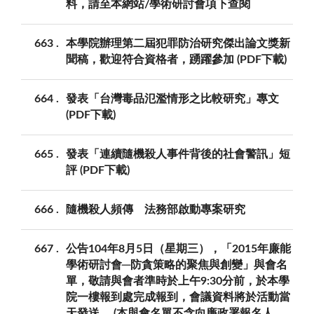
料，請至本網站/學術研討會項下查閱
663
本學院辦理第二屆犯罪防治研究傑出論文獎新
聞稿，歡迎符合資格者，踴躍參加 (PDF下載)
664
發表「台灣毒品氾濫情形之比較研究」專文
(PDF下載)
665
發表「連續隨機殺人事件背後的社會警訊」短
評 (PDF下載)
666
隨機殺人頻傳 法務部啟動專案研究
667
公告104年8月5日（星期三），「2015年廉能
學術研討會─防貪策略的聚焦與創變」與會名
單，敬請與會者準時於上午9:30分前，於本學
院一樓報到處完成報到，會議資料將於活動當
天發送。 (本與會名單不含向廉政署報名人