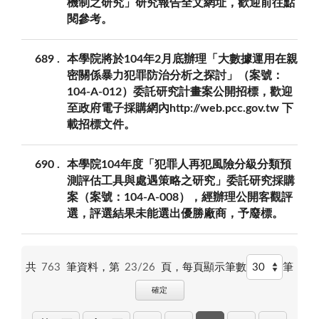
機制之研究」研究報告全文網址，歡迎前往點
閱參考。
689
本學院將於104年2月底辦理「大數據運用在親
密關係暴力犯罪防治分析之探討」（案號：
104-A-012）委託研究計畫案公開招標，歡迎
至政府電子採購網內http://web.pcc.gov.tw 下
載招標文件。
690
本學院104年度「犯罪人再犯風險分級分類預
測評估工具與處遇策略之研究」委託研究採購
案（案號：104-A-008），經辦理公開客觀評
選，評選結果未能選出優勝廠商，予廢標。
共
763
筆資料，第
23/26
頁，
每頁顯示筆數
筆
確定