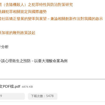
間（含隨機殺人）之犯罪特性與防治對策研究
洗錢犯罪相關規定與國際趨勢
陸社區矯正發展的變革與展望－兼論相關創新作法對我國的啟示
新加坡的鞭刑政策談起
計分析
談心理衛生之預防－以臺大潑酸命案為例
PDF檔.pdf
6876 KB
09
下載次數：5478