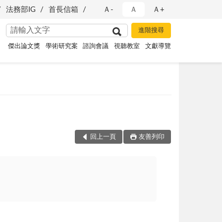
法務部IG
首長信箱
Ａ-
Ａ
Ａ+
傑出論文獎
學術研究案
諮詢會議
視聽教室
文獻導覽
回上一頁
友善列印