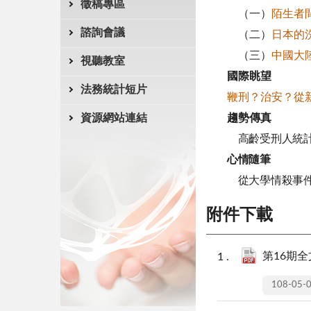
徵稿專區
（一）
陌生者
諮詢會議
（二）
日本的
（三）
中國大
視聽教室
國際眺望
法務統計短片
鞭刑？治安？從
趨勢傳真
資源網站連結
高齡受刑人統
心情隨筆
從大學情殺事件
附件下載
第16期全文
108-05-