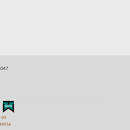
047
8-05
90956