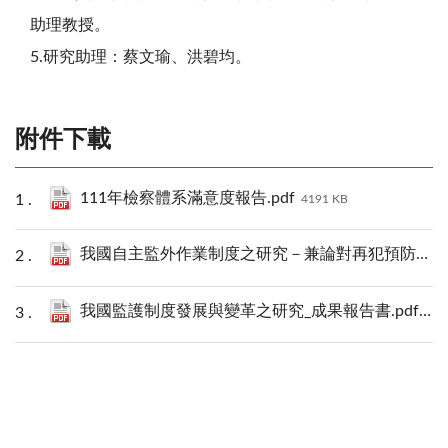
助理教授。
5.研究助理：蔡文瑜、洪碧均。
附件下載
111年檢察體系滿意度報告.pdf
4191 KB
我國自主監外作業制度之研究－兼論對再犯預防機制之影響_成果報告書.pdf
我國監護制度發展與變革之研究_成果報告書.pdf
768