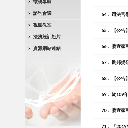
徵稿專區
諮詢會議
64
司法官學
視聽教室
65
【公告
法務統計短片
66
蔡宜家
資源網站連結
67
劉邦揚
68
【公告
69
於10
70
蔡宜家
71
「20