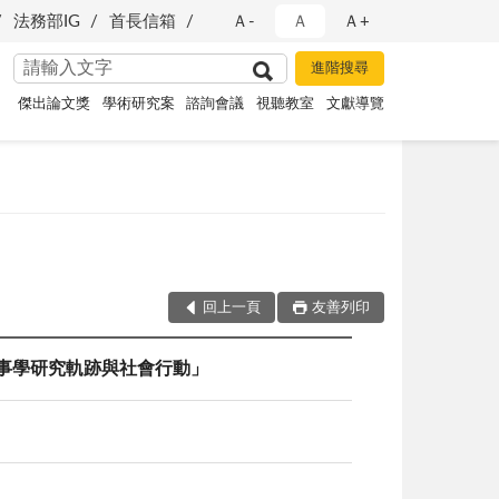
法務部IG
首長信箱
Ａ-
Ａ
Ａ+
傑出論文獎
學術研究案
諮詢會議
視聽教室
文獻導覽
回上一頁
友善列印
刑事學研究軌跡與社會行動」