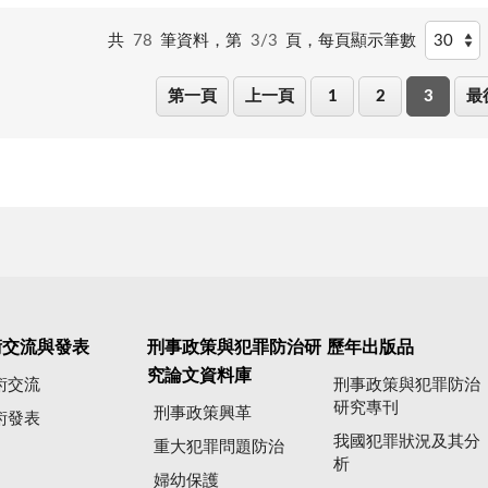
共
78
筆資料，第
3/3
頁，
每頁顯示筆數
第一頁
上一頁
1
2
3
最
術交流與發表
刑事政策與犯罪防治研
歷年出版品
究論文資料庫
術交流
刑事政策與犯罪防治
研究專刊
刑事政策興革
術發表
我國犯罪狀況及其分
重大犯罪問題防治
析
婦幼保護