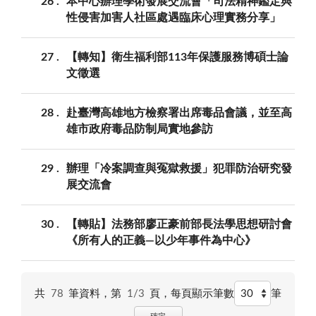
26
本中心辦理學術發展交流會「司法精神鑑定與
性侵害加害人社區處遇臨床心理實務分享」
27
【轉知】衛生福利部113年保護服務博碩士論
文徵選
28
赴臺灣高雄地方檢察署出席毒品會議，並至高
雄市政府毒品防制局實地參訪
29
辦理「冷案調查與冤獄救援」犯罪防治研究發
展交流會
30
【轉貼】法務部廖正豪前部長法學思想研討會
《所有人的正義—以少年事件為中心》
共
78
筆資料，第
1/3
頁，
每頁顯示筆數
筆