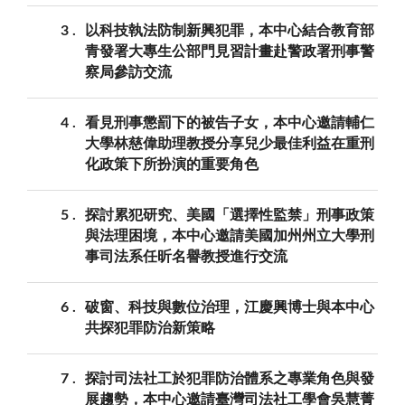
3
以科技執法防制新興犯罪，本中心結合教育部
青發署大專生公部門見習計畫赴警政署刑事警
察局參訪交流
4
看見刑事懲罰下的被告子女，本中心邀請輔仁
大學林慈偉助理教授分享兒少最佳利益在重刑
化政策下所扮演的重要角色
5
探討累犯研究、美國「選擇性監禁」刑事政策
與法理困境，本中心邀請美國加州州立大學刑
事司法系任昕名譽教授進行交流
6
破窗、科技與數位治理，江慶興博士與本中心
共探犯罪防治新策略
7
探討司法社工於犯罪防治體系之專業角色與發
展趨勢，本中心邀請臺灣司法社工學會吳慧菁