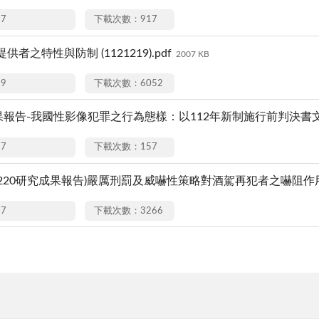
17
下載次數：917
者之特性與防制 (1121219).pdf
2007 KB
19
下載次數：6052
成果報告-我國性影像犯罪之行為態樣：以112年新制施行前判決書文
17
下載次數：157
1220研究成果報告)嚴厲刑罰及威嚇性策略對酒駕再犯者之嚇阻作用
27
下載次數：3266