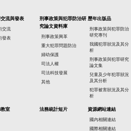
術交流與發表
刑事政策與犯罪防治研
歷年出版品
究論文資料庫
術交流
刑事政策與犯罪防治
研究專刊
刑事政策興革
術發表
我國犯罪狀況及其分
重大犯罪問題防治
析
婦幼保護
刑事政策與犯罪研究
司法人權
論文集
司法科技發展
兒童及少年犯罪狀況
及其分析
其他
犯罪被害狀況及其分
析
聽教室
法務統計短片
資源網站連結
國內相關連結
國際相關連結