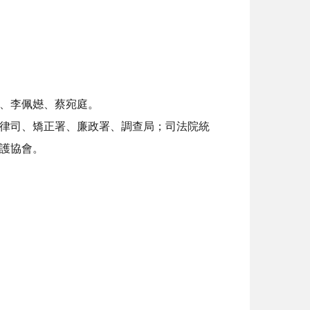
、李佩嬨、蔡宛庭。
律司、矯正署、廉政署、調查局；司法院統
護協會。