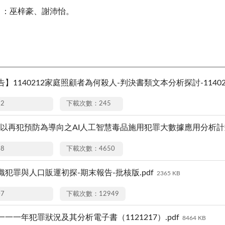
 ：巫梓豪、謝沛怡。
】1140212家庭照顧者為何殺人-判決書類文本分析探討-114021
12
下載次數：245
-以再犯預防為導向之AI人工智慧毒品施用犯罪大數據應用分析計畫-
18
下載次數：4650
犯罪與人口販運初探-期末報告-批核版.pdf
2365 KB
07
下載次數：12949
一一年犯罪狀況及其分析電子書（1121217）.pdf
8464 KB