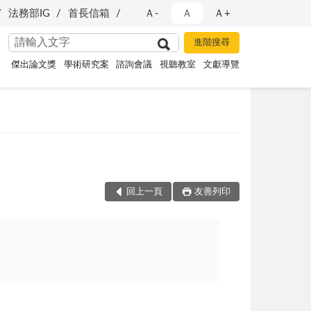
法務部IG
首長信箱
Ａ-
Ａ
Ａ+
傑出論文獎
學術研究案
諮詢會議
視聽教室
文獻導覽
回上一頁
友善列印