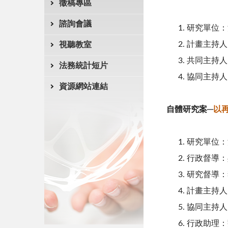
徵稿專區
諮詢會議
研究單位：
計畫主持人
視聽教室
共同主持人
法務統計短片
協同主持人
資源網站連結
自體研究案
─
以
研究單位：
行政督導：
研究督導：
計畫主持人
協同主持人
行政助理：