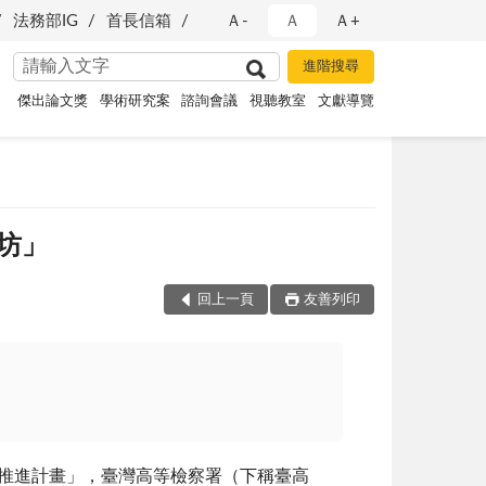
法務部IG
首長信箱
Ａ-
Ａ
Ａ+
傑出論文獎
學術研究案
諮詢會議
視聽教室
文獻導覽
坊」
回上一頁
友善列印
推進計畫」，臺灣高等檢察署（下稱臺高