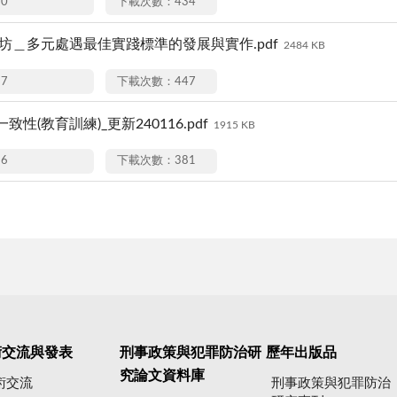
20
下載次數：434
作坊＿多元處遇最佳實踐標準的發展與實作.pdf
2484 KB
27
下載次數：447
致性(教育訓練)_更新240116.pdf
1915 KB
16
下載次數：381
術交流與發表
刑事政策與犯罪防治研
歷年出版品
究論文資料庫
術交流
刑事政策與犯罪防治