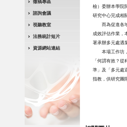
徵稿專區
檢）委辦本學院
諮詢會議
研究中心完成相
而為促進各
視聽教室
成效評估作業，
法務統計短片
署承辦多元處遇
資源網站連結
本場工作坊
「何謂有效？從
準」及「多元處
指教，供研究團