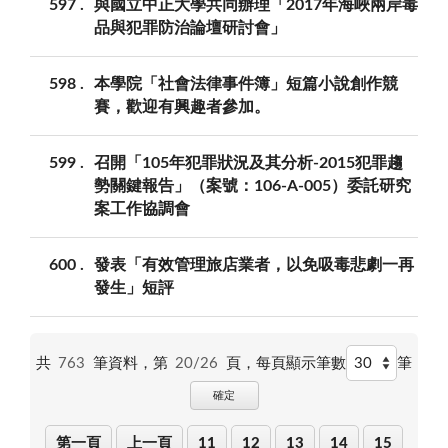
597
與國立中正大學共同辦理「2017年海峽兩岸毒
品與犯罪防治論壇研討會」
598
本學院「社會法律事件簿」短篇小說創作競
賽，歡迎有興趣者參加。
599
召開「105年犯罪狀況及其分析-2015犯罪趨
勢關鍵報告」（案號：106-A-005）委託研究
案工作協調會
600
發表「有效管理旅店業者，以免吸毒悲劇一再
發生」短評
共
763
筆資料，第
20/26
頁，
每頁顯示筆數
筆
確定
第一頁
上一頁
11
12
13
14
15