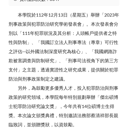
本學院於
112
年
12
月
13
日（星期五）舉辦「
2023
年
刑事政策與犯罪防治研究學術發表會」。本次發表會分
別以「
111
年犯罪狀況及其分析：人頭帳戶提供者之特
性與防制」、「我國訂立法人刑事專法（專章）可行性
之評估─以外國法制深度研究為核心」、「我國網路詐
欺被害調查與防制研究」、「刑事司法視角下的第三方
支付」之主題，透過實證性之研究成果，提供關於犯罪
防治與刑事政策制定之建議。
另外，為鼓勵更多優秀人才，投入犯罪防治與刑事
政策的研究領域，本學院每年特別規劃舉辦「傑出碩博
士犯罪防治研究論文獎」，今年共有14位碩博士生得
獎。本次論文頒獎典禮，特別邀請法務部蔡清祥部長親
臨致詞，並頒贈獎狀，以資鼓勵。