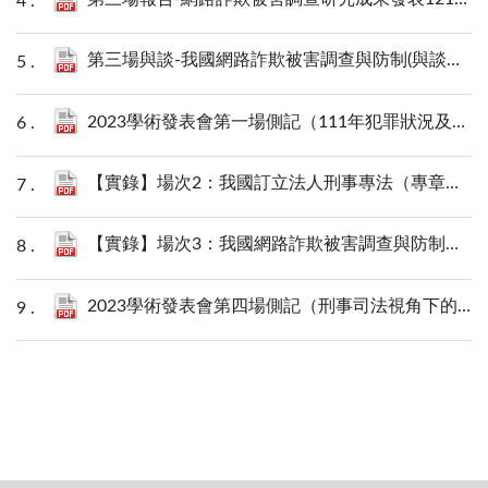
第三場與談-我國網路詐欺被害調查與防制(與談報告) - 許華孚.pdf
2023學術發表會第一場側記（111年犯罪狀況及其分析-人頭帳戶提供者之特性與防制）.pdf
【實錄】場次2：我國訂立法人刑事專法（專章）可行性之評估--以外國法制深度研究為核心.pdf
【實錄】場次3：我國網路詐欺被害調查與防制研究.pdf
2023學術發表會第四場側記（刑事司法視角下的第三方支付）.pdf