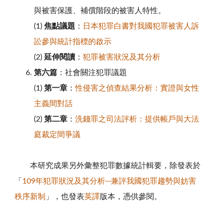
與被害保護、補償階段的被害人特性。
(1)
焦點議題
：
日本犯罪白書對我國犯罪被害人訴
訟參與統計指標的啟示
(2)
延伸閱讀
：
犯罪被害狀況及其分析
第六篇
：社會關注犯罪議題
(1)
第一章
：
性侵害之偵查結果分析：實證與女性
主義間對話
(2)
第二章
：
洗錢罪之司法評析：提供帳戶與大法
庭裁定間爭議
本研究成果另外彙整犯罪數據統計輯要，除發表於
「
109年犯罪狀況及其分析─兼評我國犯罪趨勢與妨害
秩序新制
」，也發表
英譯
版本，憑供參閱。