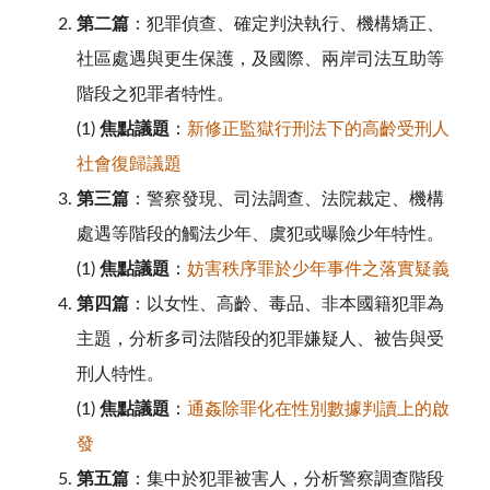
第二篇
：犯罪偵查、確定判決執行、機構矯正、
社區處遇與更生保護，及國際、兩岸司法互助等
階段之犯罪者特性。
(1)
焦點議題
：
新修正監獄行刑法下的高齡受刑人
社會復歸議題
第三篇
：警察發現、司法調查、法院裁定、機構
處遇等階段的觸法少年、虞犯或曝險少年特性。
(1)
焦點議題
：
妨害秩序罪於少年事件之落實疑義
第四篇
：以女性、高齡、毒品、非本國籍犯罪為
主題，分析多司法階段的犯罪嫌疑人、被告與受
刑人特性。
(1)
焦點議題
：
通姦除罪化在性別數據判讀上的啟
發
第五篇
：集中於犯罪被害人，分析警察調查階段