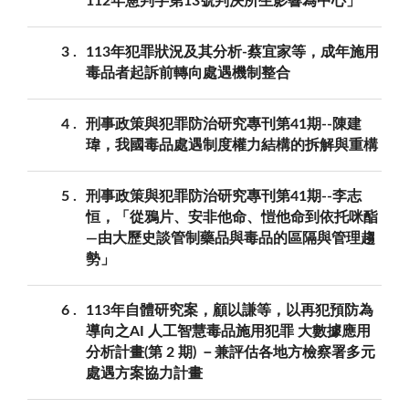
112年憲判字第13號判決所生影響為中心」
3
113年犯罪狀況及其分析-蔡宜家等，成年施用
毒品者起訴前轉向處遇機制整合
4
刑事政策與犯罪防治研究專刊第41期--陳建
瑋，我國毒品處遇制度權力結構的拆解與重構
5
刑事政策與犯罪防治研究專刊第41期--李志
恒，「從鴉片、安非他命、愷他命到依托咪酯
—由大歷史談管制藥品與毒品的區隔與管理趨
勢」
6
113年自體研究案，顧以謙等，以再犯預防為
導向之AI 人工智慧毒品施用犯罪 大數據應用
分析計畫(第 2 期) －兼評估各地方檢察署多元
處遇方案協力計畫