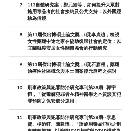
7
113自體研究案，鄭元皓等，如何提升大眾對
施用毒品者的社會接納及公共支持：以外國經
驗為借鏡
8
第11屆傑出博碩士論文獎，(碩)李貞遉，檢視
女性藥癮中途之家在協助復歸社會的定位：以
宜蘭縣渡安居女性關懷協會的行動研究
9
第11屆傑出博碩士論文獎，(碩)石嘉程，藥癮
治療性社區概念與本土個案復元歷程之探討
10
刑事政策與犯罪防治研究專刊第38期--郭宇
恒，「從毒癮犯罪者在精神醫學之本質談其犯
罪預防之保安處分運用」
11
刑事政策與犯罪防治研究專刊第38期--李思
賢、楊廼軒、陳建瑋，「論施用毒品犯罪之刑
事轉向措施—以美國LEAD模式與DTAP模式為