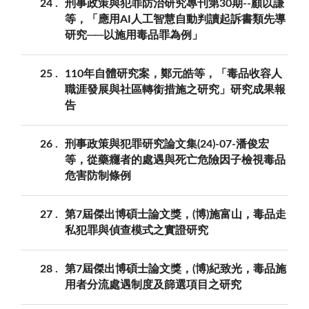
24
刑事政策與犯罪防治研究專刊第30期--顧以謙
等，「應用AI人工智慧自動判讀起訴書類先導
研究──以施用毒品罪為例」
25
110年自體研究案，鄭元皓等，「毒品收容人
職涯發展與社區轉銜措施之研究」研究成果報
告
26
刑事政策與犯罪研究論文集(24)-07-潘俊宏
等，從藥癮者的處遇與死亡危險因子檢視毒品
危害防制條例
27
第7屆傑出博碩士論文獎，(博)施富山，毒品走
私犯罪與偵查模式之實證研究
28
第7屆傑出博碩士論文獎，(博)紀致光，毒品施
用者分流處遇制度及篩選項目之研究