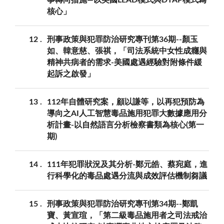
核心」
12
刑事政策與犯罪防治研究專刊第36期--顏玉
如、韓意慈、張祺，「司法系統中女性成癮與
精神共病者的需求-美國處遇經驗對附條件緩
起訴之啟發」
13
112年自體研究案，顧以謙等，以再犯預防為
導向之AI人工智慧毒品施用犯罪大數據應用分
析計畫-以自然語言分析檢察書類為核心(第一
期)
14
111年犯罪狀況及其分析-鄭元皓、蔡宛庭，進
行科學化的毒品處遇分流與成效評估機制芻議
15
刑事政策與犯罪防治研究專刊第34期--鄭凱
寶、黃宣瑄，「第二級毒品施用者之司法戒治